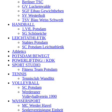
Berliner TSC
GV Luckenwalde
SGF Eibau Gewichtheben
SV Westerholt
TSV Blau Weiss Schwedt
HANDBALL
1.VfL Potsdam
SG Schöneiche
LEICHTATHLETIK
Stabies Potsdam
SC Potsdam Leichtathletik
Athletics
POTSDAM BEWEGT
POWERLIFTING/ / KDK
SPORT STUDIO
Fitness Team Potsdam
TENNIS
Tennisclub Wandlitz
VOLLEYBALL
SC Potsdam
Werderaner
Volleyballverein 1990
WASSERSPORT
MC Werder Havel
Seglervereinigung Einheit