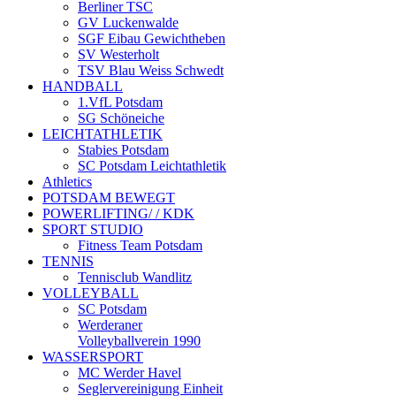
Berliner TSC
GV Luckenwalde
SGF Eibau Gewichtheben
SV Westerholt
TSV Blau Weiss Schwedt
HANDBALL
1.VfL Potsdam
SG Schöneiche
LEICHTATHLETIK
Stabies Potsdam
SC Potsdam Leichtathletik
Athletics
POTSDAM BEWEGT
POWERLIFTING/ / KDK
SPORT STUDIO
Fitness Team Potsdam
TENNIS
Tennisclub Wandlitz
VOLLEYBALL
SC Potsdam
Werderaner
Volleyballverein 1990
WASSERSPORT
MC Werder Havel
Seglervereinigung Einheit