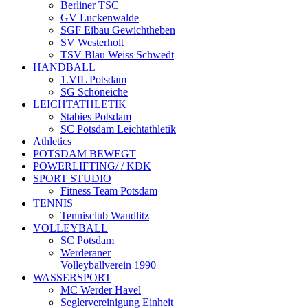
Berliner TSC
GV Luckenwalde
SGF Eibau Gewichtheben
SV Westerholt
TSV Blau Weiss Schwedt
HANDBALL
1.VfL Potsdam
SG Schöneiche
LEICHTATHLETIK
Stabies Potsdam
SC Potsdam Leichtathletik
Athletics
POTSDAM BEWEGT
POWERLIFTING/ / KDK
SPORT STUDIO
Fitness Team Potsdam
TENNIS
Tennisclub Wandlitz
VOLLEYBALL
SC Potsdam
Werderaner
Volleyballverein 1990
WASSERSPORT
MC Werder Havel
Seglervereinigung Einheit