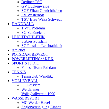
Berliner TSC
GV Luckenwalde
SGF Eibau Gewichtheben
SV Westerholt
TSV Blau Weiss Schwedt
HANDBALL
1.VfL Potsdam
SG Schöneiche
LEICHTATHLETIK
Stabies Potsdam
SC Potsdam Leichtathletik
Athletics
POTSDAM BEWEGT
POWERLIFTING/ / KDK
SPORT STUDIO
Fitness Team Potsdam
TENNIS
Tennisclub Wandlitz
VOLLEYBALL
SC Potsdam
Werderaner
Volleyballverein 1990
WASSERSPORT
MC Werder Havel
Seglervereinigung Einheit