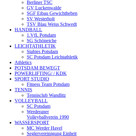
Berliner TSC
GV Luckenwalde
SGF Eibau Gewichtheben
SV Westerholt
TSV Blau Weiss Schwedt
HANDBALL
1.VfL Potsdam
SG Schöneiche
LEICHTATHLETIK
Stabies Potsdam
SC Potsdam Leichtathletik
Athletics
POTSDAM BEWEGT
POWERLIFTING/ / KDK
SPORT STUDIO
Fitness Team Potsdam
TENNIS
Tennisclub Wandlitz
VOLLEYBALL
SC Potsdam
Werderaner
Volleyballverein 1990
WASSERSPORT
MC Werder Havel
Seglervereinigung Einheit