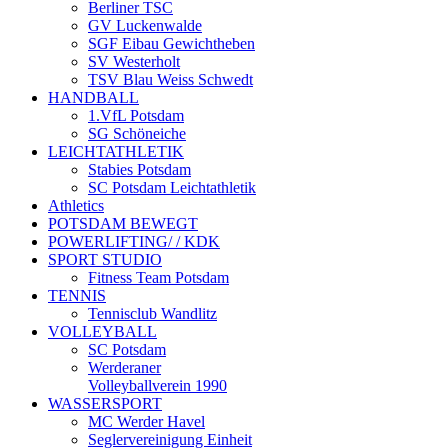
Berliner TSC
GV Luckenwalde
SGF Eibau Gewichtheben
SV Westerholt
TSV Blau Weiss Schwedt
HANDBALL
1.VfL Potsdam
SG Schöneiche
LEICHTATHLETIK
Stabies Potsdam
SC Potsdam Leichtathletik
Athletics
POTSDAM BEWEGT
POWERLIFTING/ / KDK
SPORT STUDIO
Fitness Team Potsdam
TENNIS
Tennisclub Wandlitz
VOLLEYBALL
SC Potsdam
Werderaner
Volleyballverein 1990
WASSERSPORT
MC Werder Havel
Seglervereinigung Einheit