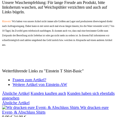
Unsere Waschempfehlung: Für lange Freude am Produkt, bitte
linksherum waschen, auf Weichspühler verzichten und auch auf
Links bügeln.
Hinweis!
Wir haben von unsere Arikel nicht immer alle Größen am Lager und produzieren überwiegend direkt
nach Auftragseingang. Daher kann es mit unter auch mal etwas länger dauern, bis die Ware versendet wird ( 7 bis
10 Tage). Im Zweifel gern telefonisch nachfragen. Es kommt auch vor, dass mal eine bestimmte Größe zum
Zeitpunkt der Bestellung nicht lieferbar ist oder gar nicht mehr zu ordern ist. In diesem Fall informieren wir
schnellstmöglich und zahlen umgehend das Geld zurück bzw. weichen in Absprache auf einen anderen Artikel
aus.
Weiterführende Links zu "Einstein T Shirt-Basic"
Fragen zum Artikel?
Weitere Artikel von Einstein-AW
Ähnliche Artikel
Kunden kauften auch
Kunden haben sich ebenfalls
angesehen
Ähnliche Artikel
Wir drucken eure
Event- & Abschluss Shirts
9,99 €
24,90 €