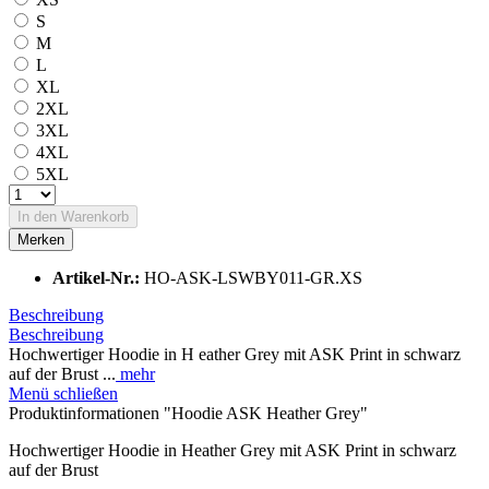
S
M
L
XL
2XL
3XL
4XL
5XL
In den
Warenkorb
Merken
Artikel-Nr.:
HO-ASK-LSWBY011-GR.XS
Beschreibung
Beschreibung
Hochwertiger Hoodie in H eather Grey mit ASK Print in schwarz
auf der Brust ...
mehr
Menü schließen
Produktinformationen "Hoodie ASK Heather Grey"
Hochwertiger Hoodie in H
eather Grey mit ASK Print in schwarz
auf der Brust