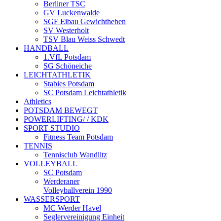
Berliner TSC
GV Luckenwalde
SGF Eibau Gewichtheben
SV Westerholt
TSV Blau Weiss Schwedt
HANDBALL
1.VfL Potsdam
SG Schöneiche
LEICHTATHLETIK
Stabies Potsdam
SC Potsdam Leichtathletik
Athletics
POTSDAM BEWEGT
POWERLIFTING/ / KDK
SPORT STUDIO
Fitness Team Potsdam
TENNIS
Tennisclub Wandlitz
VOLLEYBALL
SC Potsdam
Werderaner
Volleyballverein 1990
WASSERSPORT
MC Werder Havel
Seglervereinigung Einheit