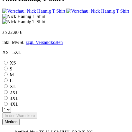
ab 22,90 €
inkl. MwSt.
zzgl. Versandkosten
XS - 5XL
XS
S
M
L
XL
2XL
3XL
4XL
In den
Warenkorb
Merken