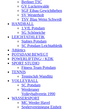
Berliner TSC
GV Luckenwalde
SGF Eibau Gewichtheben
SV Westerholt
TSV Blau Weiss Schwedt
HANDBALL
1.VfL Potsdam
SG Schöneiche
LEICHTATHLETIK
Stabies Potsdam
SC Potsdam Leichtathletik
Athletics
POTSDAM BEWEGT
POWERLIFTING/ / KDK
SPORT STUDIO
Fitness Team Potsdam
TENNIS
Tennisclub Wandlitz
VOLLEYBALL
SC Potsdam
Werderaner
Volleyballverein 1990
WASSERSPORT
MC Werder Havel
Seglervereinigung Einheit