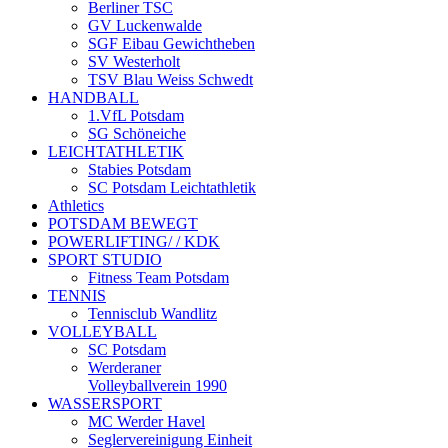
Berliner TSC
GV Luckenwalde
SGF Eibau Gewichtheben
SV Westerholt
TSV Blau Weiss Schwedt
HANDBALL
1.VfL Potsdam
SG Schöneiche
LEICHTATHLETIK
Stabies Potsdam
SC Potsdam Leichtathletik
Athletics
POTSDAM BEWEGT
POWERLIFTING/ / KDK
SPORT STUDIO
Fitness Team Potsdam
TENNIS
Tennisclub Wandlitz
VOLLEYBALL
SC Potsdam
Werderaner
Volleyballverein 1990
WASSERSPORT
MC Werder Havel
Seglervereinigung Einheit