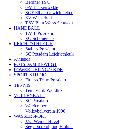
Berliner TSC
GV Luckenwalde
SGF Eibau Gewichtheben
SV Westerholt
TSV Blau Weiss Schwedt
HANDBALL
1.VfL Potsdam
SG Schöneiche
LEICHTATHLETIK
Stabies Potsdam
SC Potsdam Leichtathletik
Athletics
POTSDAM BEWEGT
POWERLIFTING/ / KDK
SPORT STUDIO
Fitness Team Potsdam
TENNIS
Tennisclub Wandlitz
VOLLEYBALL
SC Potsdam
Werderaner
Volleyballverein 1990
WASSERSPORT
MC Werder Havel
Seglervereinigung Einheit