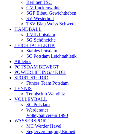
Berliner TSC
GV Luckenwalde
SGF Eibau Gewichtheben
SV Westerholt
TSV Blau Weiss Schwedt
HANDBALL
1.VfL Potsdam
SG Schöneiche
LEICHTATHLETIK
Stabies Potsdam
SC Potsdam Leichtathletik
Athletics
POTSDAM BEWEGT
POWERLIFTING/ / KDK
SPORT STUDIO
Fitness Team Potsdam
TENNIS
Tennisclub Wandlitz
VOLLEYBALL
SC Potsdam
Werderaner
Volleyballverein 1990
WASSERSPORT
MC Werder Havel
Seglervereinigung Einheit