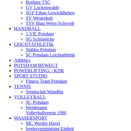
Berliner TSC
GV Luckenwalde
SGF Eibau Gewichtheben
SV Westerholt
TSV Blau Weiss Schwedt
HANDBALL
1.VfL Potsdam
SG Schöneiche
LEICHTATHLETIK
Stabies Potsdam
SC Potsdam Leichtathletik
Athletics
POTSDAM BEWEGT
POWERLIFTING/ / KDK
SPORT STUDIO
Fitness Team Potsdam
TENNIS
Tennisclub Wandlitz
VOLLEYBALL
SC Potsdam
Werderaner
Volleyballverein 1990
WASSERSPORT
MC Werder Havel
Seglervereinigung Einheit