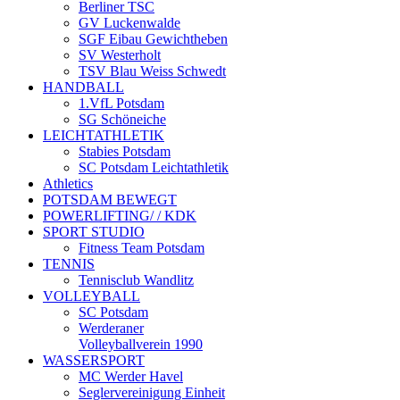
Berliner TSC
GV Luckenwalde
SGF Eibau Gewichtheben
SV Westerholt
TSV Blau Weiss Schwedt
HANDBALL
1.VfL Potsdam
SG Schöneiche
LEICHTATHLETIK
Stabies Potsdam
SC Potsdam Leichtathletik
Athletics
POTSDAM BEWEGT
POWERLIFTING/ / KDK
SPORT STUDIO
Fitness Team Potsdam
TENNIS
Tennisclub Wandlitz
VOLLEYBALL
SC Potsdam
Werderaner
Volleyballverein 1990
WASSERSPORT
MC Werder Havel
Seglervereinigung Einheit