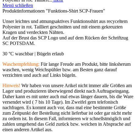
Menü schließen
Produktinformationen "Funktions-Shirt SCP-Frauen"
Unser leichtes und atmungsaktives Funktionsshirt aus recyceltem
Polyester in rot. Tailliert geschnitten und mit einem gekreuzten
Kragen und verdeckten Nähten.
Auf der Brust das SCP Logo und auf dem Rücken der Schriftzug
SC POTSDAM.
30 °C waschbar |
Bügeln erlaub
Waschempfehlung:
Für lange Freude am Produkt, bitte linksherum
waschen, wenig Weichspühler bzw. am Besten ganz darauf
verzichten und auch auf Links bügeln.
Hinweis!
Wir haben von unsere Arikel nicht immer alle Größen am
Lager und produzieren überwiegend direkt nach Auftragseingang.
Daher kann es mit unter auch mal etwas länger dauern, bis die Ware
versendet wird ( 7 bis 10 Tage). Im Zweifel gern telefonisch
nachfragen. Es kommt auch vor, dass mal eine bestimmte Größe
zum Zeitpunkt der Bestellung nicht lieferbar ist oder gar nicht mehr
zu ordern ist. In diesem Fall, informieren wir schnellstmöglich und
zahlen umgehend das Geld zurück bzw. weichen in Absprache auf
einen anderen Artikel aus.