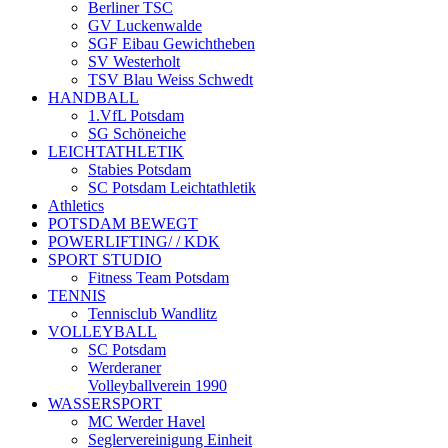
Berliner TSC
GV Luckenwalde
SGF Eibau Gewichtheben
SV Westerholt
TSV Blau Weiss Schwedt
HANDBALL
1.VfL Potsdam
SG Schöneiche
LEICHTATHLETIK
Stabies Potsdam
SC Potsdam Leichtathletik
Athletics
POTSDAM BEWEGT
POWERLIFTING/ / KDK
SPORT STUDIO
Fitness Team Potsdam
TENNIS
Tennisclub Wandlitz
VOLLEYBALL
SC Potsdam
Werderaner
Volleyballverein 1990
WASSERSPORT
MC Werder Havel
Seglervereinigung Einheit