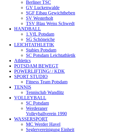
Berliner TSC
GV Luckenwalde
SGF Eibau Gewichtheben
SV Westerholt
TSV Blau Weiss Schwedt
HANDBALL
1.VfL Potsdam
SG Schöneiche
LEICHTATHLETIK
Stabies Potsdam
SC Potsdam Leichtathletik
Athletics
POTSDAM BEWEGT
POWERLIFTING/ / KDK
SPORT STUDIO
Fitness Team Potsdam
TENNIS
Tennisclub Wandlitz
VOLLEYBALL
SC Potsdam
Werderaner
Volleyballverein 1990
WASSERSPORT
MC Werder Havel
Seglervereinigung Einheit