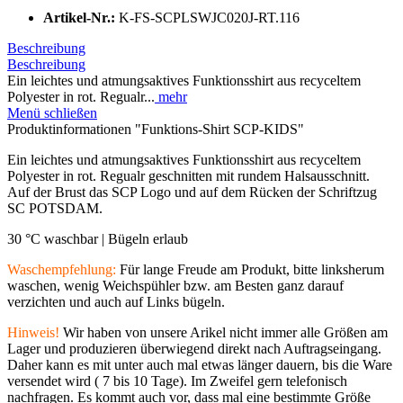
Artikel-Nr.:
K-FS-SCPLSWJC020J-RT.116
Beschreibung
Beschreibung
Ein leichtes und atmungsaktives Funktionsshirt aus recyceltem
Polyester in rot. Regualr...
mehr
Menü schließen
Produktinformationen "Funktions-Shirt SCP-KIDS"
Ein leichtes und atmungsaktives Funktionsshirt aus recyceltem
Polyester in rot. Regualr geschnitten mit rundem Halsausschnitt.
Auf der Brust das SCP Logo und auf dem Rücken der Schriftzug
SC POTSDAM.
30 °C waschbar |
Bügeln erlaub
Waschempfehlung:
Für lange Freude am Produkt, bitte linksherum
waschen, wenig Weichspühler bzw. am Besten ganz darauf
verzichten und auch auf Links bügeln.
Hinweis!
Wir haben von unsere Arikel nicht immer alle Größen am
Lager und produzieren überwiegend direkt nach Auftragseingang.
Daher kann es mit unter auch mal etwas länger dauern, bis die Ware
versendet wird ( 7 bis 10 Tage). Im Zweifel gern telefonisch
nachfragen. Es kommt auch vor, dass mal eine bestimmte Größe