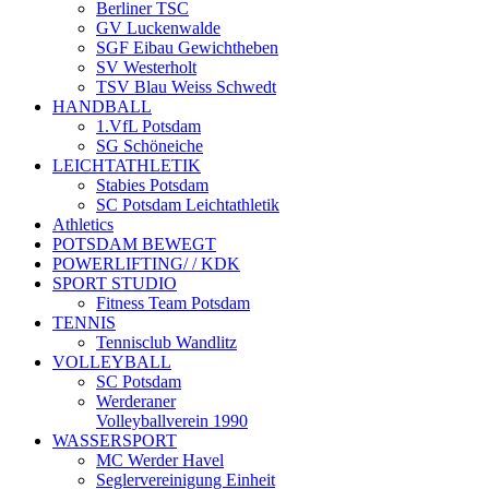
Berliner TSC
GV Luckenwalde
SGF Eibau Gewichtheben
SV Westerholt
TSV Blau Weiss Schwedt
HANDBALL
1.VfL Potsdam
SG Schöneiche
LEICHTATHLETIK
Stabies Potsdam
SC Potsdam Leichtathletik
Athletics
POTSDAM BEWEGT
POWERLIFTING/ / KDK
SPORT STUDIO
Fitness Team Potsdam
TENNIS
Tennisclub Wandlitz
VOLLEYBALL
SC Potsdam
Werderaner
Volleyballverein 1990
WASSERSPORT
MC Werder Havel
Seglervereinigung Einheit